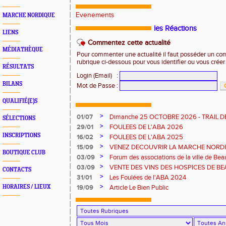
Evenements
MARCHE NORDIQUE
les Réactions
LIENS
Commentez cette actualité
MÉDIATHÈQUE
Pour commenter une actualité il faut posséder un compt
rubrique ci-dessous pour vous identifier ou vous crée
RÉSULTATS
Login (Email)
:
BILANS
Mot de Passe
:
QUALIFIÉ(E)S
>
01/07
Dimanche 25 OCTOBRE 2026 - TRAIL 
SÉLECTIONS
L'OUCHE
>
29/01
FOULEES DE L'ABA 2026
INSCRIPTIONS
>
16/02
FOULEES DE L'ABA 2025
>
15/09
VENEZ DECOUVRIR LA MARCHE NORD
BOUTIQUE CLUB
>
03/09
Forum des associations de la ville de Be
>
03/09
VENTE DES VINS DES HOSPICES DE B
CONTACTS
>
31/01
Les Foulées de l'ABA 2024
>
HORAIRES / LIEUX
19/09
Article Le Bien Public