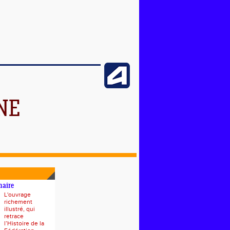
NE
naire
L'ouvrage
richement
illustré, qui
retrace
l’Histoire de la