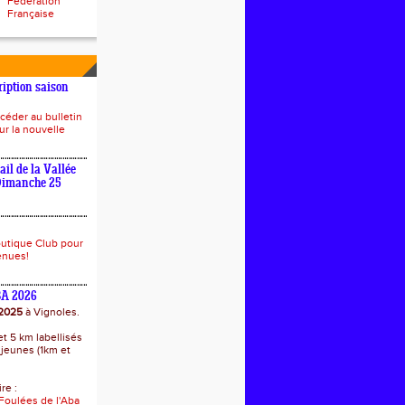
Fédération
Française
ription saison
céder au bulletin
ur la nouvelle
ail de la Vallée
 Dimanche 25
outique Club pour
enues!
BA 2026
 2025
à Vignoles.
t 5 km labellisés
jeunes (1km et
re :
 Foulées de l'Aba