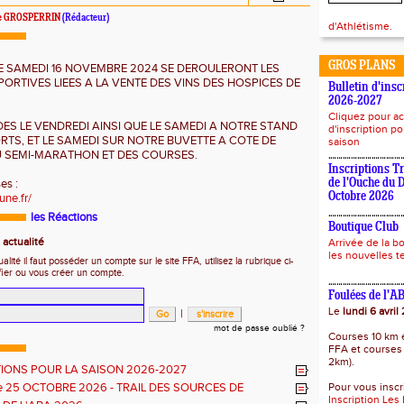
pe GROSPERRIN
(Rédacteur)
d'Athlétisme.
GROS PLANS
 LE SAMEDI 16 NOVEMBRE 2024 SE DEROULERONT LES
ORTIVES LIEES A LA VENTE DES VINS DES HOSPICES DE
Bulletin d'insc
2026-2027
Cliquez pour ac
S LE VENDREDI AINSI QUE LE SAMEDI A NOTRE STAND
d'inscription po
TS, ET LE SAMEDI SUR NOTRE BUVETTE A COTE DE
saison
DU SEMI-MARATHON ET DES COURSES.
Inscriptions Tr
es :
de l'Ouche du
Octobre 2026
ne.fr/
les Réactions
Boutique Club
actualité
Arrivée de la b
les nouvelles t
ité il faut posséder un compte sur le site FFA, utilisez la rubrique ci-
fier ou vous créer un compte.
Foulées de l'A
Le
lundi 6 avril
|
mot de passe oublié ?
Courses 10 km e
FFA et courses 
2km).
TIONS POUR LA SAISON 2026-2027
e 25 OCTOBRE 2026 - TRAIL DES SOURCES DE
Pour vous inscri
Inscription Les