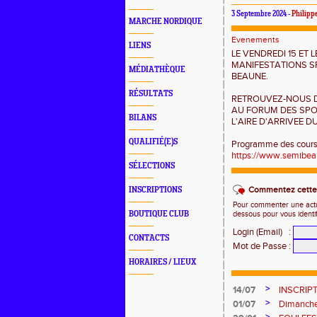
3 Septembre 2024 -
Philip
MARCHE NORDIQUE
Evenements
LIENS
LE VENDREDI 15 ET
MANIFESTATIONS SP
MÉDIATHÈQUE
BEAUNE.
RÉSULTATS
RETROUVEZ-NOUS DE
AU FORUM DES SPOR
BILANS
L'AIRE D'ARRIVEE 
QUALIFIÉ(E)S
Programme des cours
https://www.semibeau
SÉLECTIONS
Commentez cette 
INSCRIPTIONS
Pour commenter une actual
BOUTIQUE CLUB
dessous pour vous identi
Login (Email)
:
CONTACTS
Mot de Passe
:
HORAIRES / LIEUX
>
14/07
INSCRIP
>
01/07
Dimanch
L'OUCHE