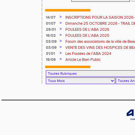
>
14/07
INSCRIPTIONS POUR LA SAISON 2026
>
01/07
Dimanche 25 OCTOBRE 2026 - TRAIL 
L'OUCHE
>
29/01
FOULEES DE L'ABA 2026
>
16/02
FOULEES DE L'ABA 2025
>
03/09
Forum des associations de la ville de Be
>
03/09
VENTE DES VINS DES HOSPICES DE B
>
31/01
Les Foulées de l'ABA 2024
>
19/09
Article Le Bien Public