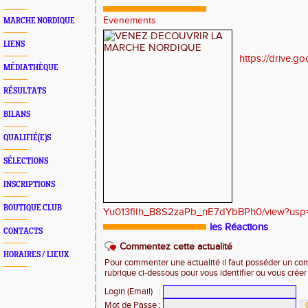
Evenements
MARCHE NORDIQUE
LIENS
https://drive.go
MÉDIATHÈQUE
RÉSULTATS
BILANS
QUALIFIÉ(E)S
SÉLECTIONS
INSCRIPTIONS
BOUTIQUE CLUB
Yu013flIh_B8S2zaPb_nE7dYbBPh0/view?usp=
les Réactions
CONTACTS
Commentez cette actualité
HORAIRES / LIEUX
Pour commenter une actualité il faut posséder un compt
rubrique ci-dessous pour vous identifier ou vous crée
Login (Email)
:
Mot de Passe
: